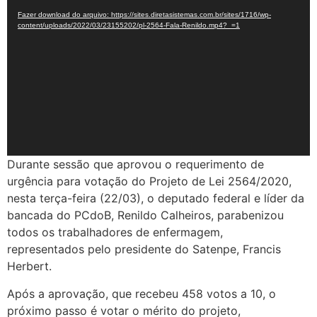
de
Fazer download do arquivo: https://sites.diretasistemas.com.br/sites/1716/wp-
vídeo
content/uploads/2022/03/23155202/pl-2564-Fala-Renildo.mp4?_=1
Durante sessão que aprovou o requerimento de
urgência para votação do Projeto de Lei 2564/2020,
nesta terça-feira (22/03), o deputado federal e líder da
bancada do PCdoB, Renildo Calheiros, parabenizou
todos os trabalhadores de enfermagem,
representados pelo presidente do Satenpe, Francis
Herbert.
Após a aprovação, que recebeu 458 votos a 10, o
próximo passo é votar o mérito do projeto,