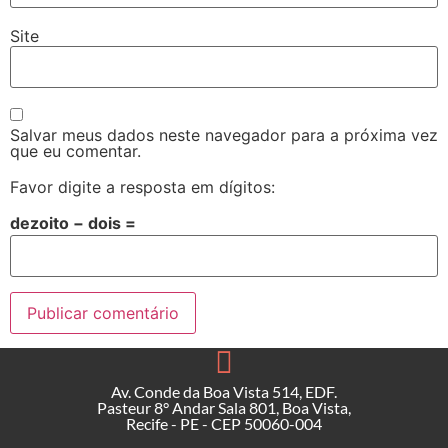
Site
Salvar meus dados neste navegador para a próxima vez
que eu comentar.
Favor digite a resposta em dígitos:
dezoito − dois =
Av. Conde da Boa Vista 514, EDF.
Pasteur 8° Andar Sala 801, Boa Vista,
Recife - PE - CEP 50060-004