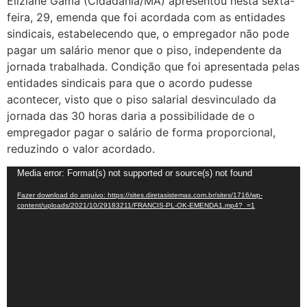
Eliziane Gama (Cidadania/MA) apresentou nesta sexta-
feira, 29, emenda que foi acordada com as entidades
sindicais, estabelecendo que, o empregador não pode
pagar um salário menor que o piso, independente da
jornada trabalhada. Condição que foi apresentada pelas
entidades sindicais para que o acordo pudesse
acontecer, visto que o piso salarial desvinculado da
jornada das 30 horas daria a possibilidade de o
empregador pagar o salário de forma proporcional,
reduzindo o valor acordado.
Tocador
Media error: Format(s) not supported or source(s) not found
de
Fazer download do arquivo: https://sites.diretasistemas.com.br/sites/1716/wp-
vídeo
content/uploads/2021/10/29183211/FRANCIS-PL-OK-EMENDA1.mp4?_=1