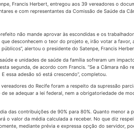
enpe, Francis Herbert, entregou aos 39 vereadores o doc
entares e com representantes da Comissão de Saúde da Câ
efeito não mande aprovar às escondidas e os trabalhadore
s que desconhecem o teor do projeto e, irão votar a favor
públicos”, alertou o presidente do Satenpe, Francis Herber
e saúde e unidades de saúde da família sofreram um impa
esta segunda, de acordo com Francis. “Se a Câmara não ret
 E essa adesão só está crescendo”, completou.
vereadores do Recife foram a respeito da supressão parcia
e se adequar a lei federal, nem a obrigatoriedade de modi
édia das contribuições de 90% para 80%. Quanto menor a 
ará o valor da média calculada a receber. No que diz respe
omente, mediante prévia e expressa opção do servidor, pod