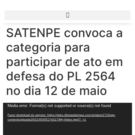
SATENPE convoca a
categoria para
participar de ato em
defesa do PL 2564
no dia 12 de maio
Tocador
Media error: Format(s) not supported or source(s) not found
de
Fazer download do arquivo: https://sites.diretasistemas.com.br/sites/1716/wp-
vídeo
content/uploads/2021/05/05174317/My-Video.mp4?_=1