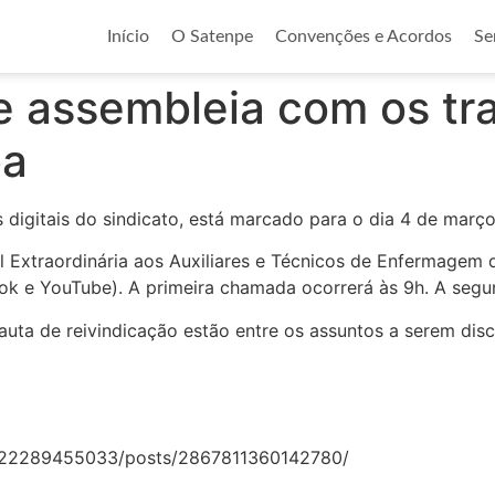
Início
O Satenpe
Convenções e Acordos
Se
assembleia com os tra
ba
s digitais do sindicato, está marcado para o dia 4 de março
xtraordinária aos Auxiliares e Técnicos de Enfermagem d
ok e YouTube). A primeira chamada ocorrerá às 9h. A segun
pauta de reivindicação estão entre os assuntos a serem dis
022289455033/posts/2867811360142780/