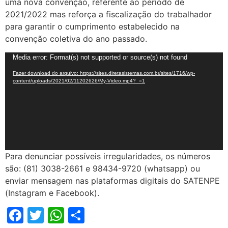
uma nova convenção, referente ao período de
2021/2022 mas reforça a fiscalização do trabalhador
para garantir o cumprimento estabelecido na
convenção coletiva do ano passado.
Tocador
Media error: Format(s) not supported or source(s) not found
de
Fazer download do arquivo: https://sites.diretasistemas.com.br/sites/1716/wp-
vídeo
content/uploads/2021/02/11202626/My-Video.mp4?_=1
Para denunciar possíveis irregularidades, os números
são: (81) 3038-2661 e 98434-9720 (whatsapp) ou
enviar mensagem nas plataformas digitais do SATENPE
(Instagram e Facebook).
Facebook
Twitter
WhatsApp
Share