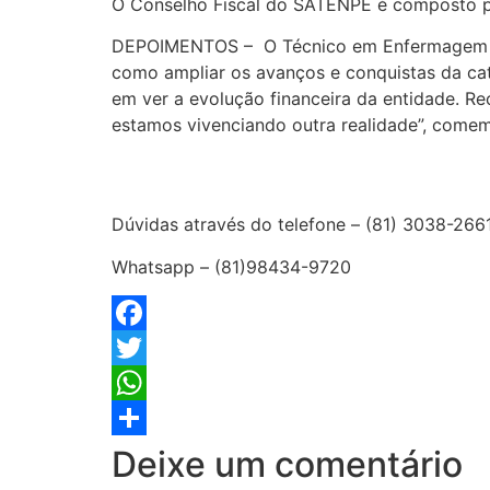
O Conselho Fiscal do SATENPE é composto por
DEPOIMENTOS – O Técnico em Enfermagem Adr
como ampliar os avanços e conquistas da cat
em ver a evolução financeira da entidade. R
estamos vivenciando outra realidade”, come
Dúvidas através do telefone – (81) 3038-266
Whatsapp – (81)98434-9720
Facebook
Twitter
WhatsApp
Share
Deixe um comentário