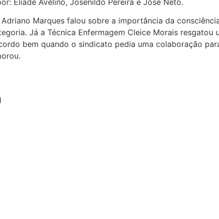
: Eliade Avelino, Josenildo Pereira e José Neto.
iano Marques falou sobre a importância da consciência d
egoria. Já a Técnica Enfermagem Cleice Morais resgatou u
ecordo bem quando o sindicato pedia uma colaboração para 
morou.
1