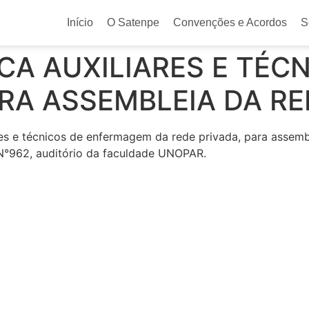
Início
O Satenpe
Convenções e Acordos
S
A AUXILIARES E TÉCN
A ASSEMBLEIA DA RE
 e técnicos de enfermagem da rede privada, para assemblei
 N°962, auditório da faculdade UNOPAR.