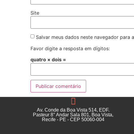
Site
Salvar meus dados neste navegador para a
Favor digite a resposta em dígitos:
quatro × dois =
Av. Conde da Boa Vista 514, EDF.
Pasteur 8° Andar Sala 801, Boa Vista,
Recife - PE - CEP 50060-004