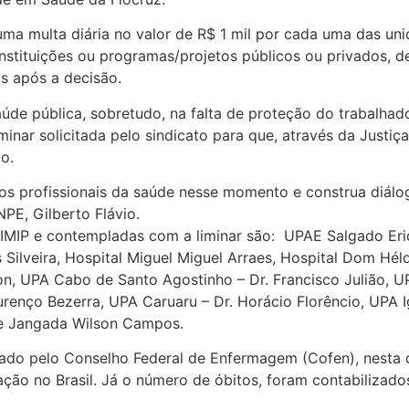
ma multa diária no valor de R$ 1 mil por cada uma das un
nstituições ou programas/projetos públicos ou privados, de
s após a decisão.
úde pública, sobretudo, na falta de proteção do trabalhado
inar solicitada pelo sindicato para que, através da Justiç
o.
os profissionais da saúde nesse momento e construa diálog
PE, Gilberto Flávio.
IMIP e contempladas com a liminar são: UPAE Salgado Er
 Silveira, Hospital Miguel Miguel Arraes, Hospital Dom Hé
, UPA Cabo de Santo Agostinho – Dr. Francisco Julião, UP
renço Bezerra, UPA Caruaru – Dr. Horácio Florêncio, UPA 
de Jangada Wilson Campos.
 pelo Conselho Federal de Enfermagem (Cofen), nesta quin
ação no Brasil. Já o número de óbitos, foram contabilizad