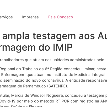
erviços
Imprensa
Fale Conosco
 ampla testagem aos Au
ermagem do IMIP
s trabalhadores que atuam nas unidades administradas pelo 
Regional do Trabalho da 6ª Região concedeu liminar, nesta q
 Enfermagem que atuam no Instituto de Medicina Integral P
a disseminação do novo coronavírus. A entidade responsável 
Enfermagem de Pernambuco (SATENPE).
Titular, Márcia de Windsor Nogueira, concedeu a testagem p
e Covid-19 por meio do método RT-PCR com registro na AN
ade em Saúde da Fiocruz.