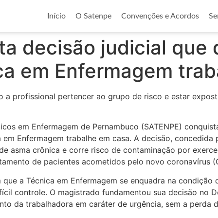
Início
O Satenpe
Convenções e Acordos
Se
 decisão judicial que 
ca em Enfermagem trab
 a profissional pertencer ao grupo de risco e estar expo
écnicos em Enfermagem de Pernambuco (SATENPE) conquista,
ca em Enfermagem trabalhe em casa. A decisão, concedida 
a de asma crônica e corre risco de contaminação por exerce
atamento de pacientes acometidos pelo novo coronavírus (
que a Técnica em Enfermagem se enquadra na condição de 
fícil controle. O magistrado fundamentou sua decisão no D
to da trabalhadora em caráter de urgência, sem a perda 