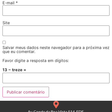
E-mail
*
Site
Salvar meus dados neste navegador para a próxima vez
que eu comentar.
Favor digite a resposta em dígitos:
13 − treze =
Av. Conde da Boa Vista 514, EDF.