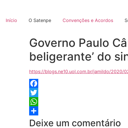
Início
O Satenpe
Convenções e Acordos
S
Governo Paulo Câm
beligerante’ do s
https://blogs.ne10.uol.com.br/jamildo/2020/
Facebook
Twitter
WhatsApp
Share
Deixe um comentário