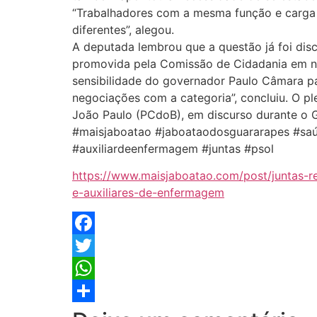
“Trabalhadores com a mesma função e carga 
diferentes”, alegou.
A deputada lembrou que a questão já foi disc
promovida pela Comissão de Cidadania em n
sensibilidade do governador Paulo Câmara p
negociações com a categoria”, concluiu. O 
João Paulo (PCdoB), em discurso durante o 
#maisjaboatao #jaboataodosguararapes #sa
#auxiliardeenfermagem #juntas #psol
https://www.maisjaboatao.com/post/juntas
e-auxiliares-de-enfermagem
Facebook
Twitter
WhatsApp
Share