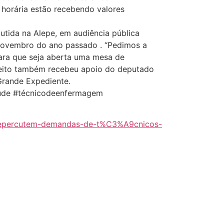
horária estão recebendo valores
utida na Alepe, em audiência pública
ovembro do ano passado . “Pedimos a
ara que seja aberta uma mesa de
pleito também recebeu apoio do deputado
Grande Expediente.
úde #técnicodeenfermagem
-repercutem-demandas-de-t%C3%A9cnicos-