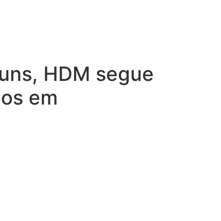
huns, HDM segue
cos em