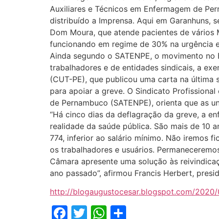
Auxiliares e Técnicos em Enfermagem de Pe
distribuído a Imprensa. Aqui em Garanhuns, s
Dom Moura, que atende pacientes de vários M
funcionando em regime de 30% na urgência 
Ainda segundo o SATENPE, o movimento no 
trabalhadores e de entidades sindicais, a ex
(CUT-PE), que publicou uma carta na última s
para apoiar a greve. O Sindicato Profissiona
de Pernambuco (SATENPE), orienta que as u
“Há cinco dias da deflagração da greve, a e
realidade da saúde pública. São mais de 10 
774, inferior ao salário mínimo. Não iremos 
os trabalhadores e usuários. Permaneceremos
Câmara apresente uma solução às reivindica
ano passado”, afirmou Francis Herbert, pres
http://blogaugustocesar.blogspot.com/2020/
Facebook
Twitter
WhatsApp
Share