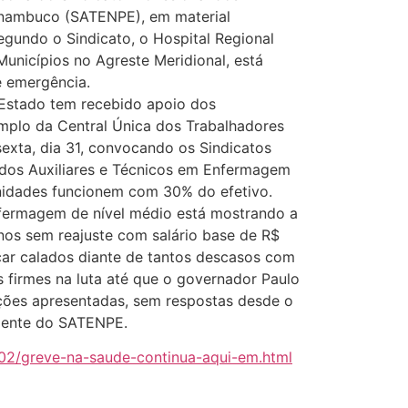
rnambuco (SATENPE), em material
egundo o Sindicato, o Hospital Regional
unicípios no Agreste Meridional, está
e emergência.
Estado tem recebido apoio dos
emplo da Central Única dos Trabalhadores
exta, dia 31, convocando os Sindicatos
l dos Auxiliares e Técnicos em Enfermagem
nidades funcionem com 30% do efetivo.
nfermagem de nível médio está mostrando a
anos sem reajuste com salário base de R$
ficar calados diante de tantos descasos com
 firmes na luta até que o governador Paulo
ções apresentadas, sem respostas desde o
idente do SATENPE.
02/greve-na-saude-continua-aqui-em.html