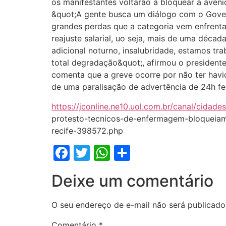
os manifestantes voltarão a bloquear a aveni
&quot;A gente busca um diálogo com o Gover
grandes perdas que a categoria vem enfrent
reajuste salarial, uo seja, mais de uma déc
adicional noturno, insalubridade, estamos t
total degradação&quot;, afirmou o presidente
comenta que a greve ocorre por não ter hav
de uma paralisação de advertência de 24h fe
https://jconline.ne10.uol.com.br/canal/cidade
protesto-tecnicos-de-enfermagem-bloqueia
recife-398572.php
Facebook
Twitter
WhatsApp
Share
Deixe um comentário
O seu endereço de e-mail não será publicado
Comentário
*