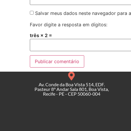
Salvar meus dados neste navegador para a
Favor digite a resposta em dígitos:
três × 2 =
Av. Conde da Boa Vista 514, EDF.
Pasteur 8° Andar Sala 801, Boa Vista,
Recife - PE - CEP 50060-004