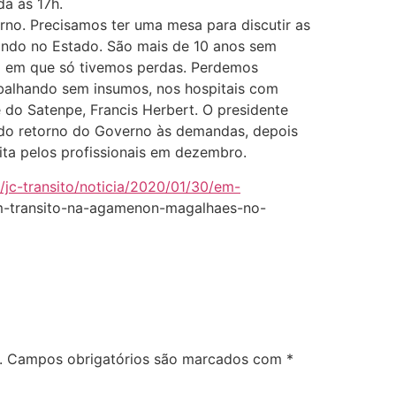
da às 17h.
no. Precisamos ter uma mesa para discutir as
ando no Estado. São mais de 10 anos sem
ada em que só tivemos perdas. Perdemos
rabalhando sem insumos, nos hospitais com
 do Satenpe, Francis Herbert. O presidente
ido retorno do Governo às demandas, depois
ita pelos profissionais em dezembro.
s/jc-transito/noticia/2020/01/30/em-
m-transito-na-agamenon-magalhaes-no-
.
Campos obrigatórios são marcados com
*