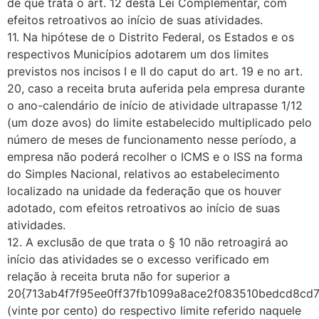
de que trata o art. 12 desta Lei Complementar, com
efeitos retroativos ao início de suas atividades.
11. Na hipótese de o Distrito Federal, os Estados e os
respectivos Municípios adotarem um dos limites
previstos nos incisos I e II do caput do art. 19 e no art.
20, caso a receita bruta auferida pela empresa durante
o ano-calendário de início de atividade ultrapasse 1/12
(um doze avos) do limite estabelecido multiplicado pelo
número de meses de funcionamento nesse período, a
empresa não poderá recolher o ICMS e o ISS na forma
do Simples Nacional, relativos ao estabelecimento
localizado na unidade da federação que os houver
adotado, com efeitos retroativos ao início de suas
atividades.
12. A exclusão de que trata o § 10 não retroagirá ao
início das atividades se o excesso verificado em
relação à receita bruta não for superior a
20{713ab4f7f95ee0ff37fb1099a8ace2f083510bedcd8cd
(vinte por cento) do respectivo limite referido naquele